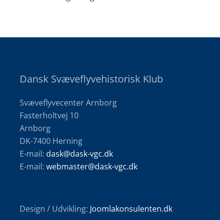
Dansk Svæveflyvehistorisk Klub
Svæveflyvecenter Arnborg
Fasterholtvej 10
Arnborg
DK-7400 Herning
E-mail:
dask@dask-vgc.dk
E-mail:
webmaster@dask-vgc.dk
Design / Udvikling:
Joomlakonsulenten.dk