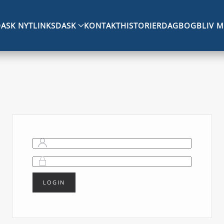
ASK NYT
LINKS
DASK
KONTAKT
HISTORIER
DAGBOG
BLIV 
LOGIN