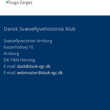
Dansk Svæveflyvehistorisk Klub
Svæveflyvecenter Arnborg
Fasterholtvej 10
Arnborg
DK-7400 Herning
E-mail:
dask@dask-vgc.dk
E-mail:
webmaster@dask-vgc.dk