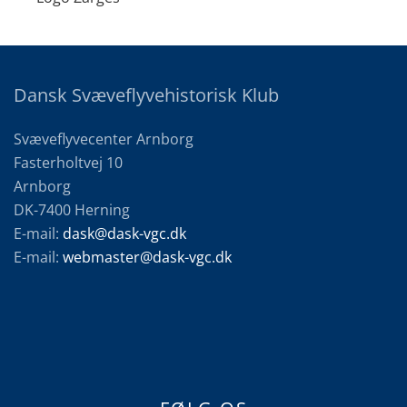
Dansk Svæveflyvehistorisk Klub
Svæveflyvecenter Arnborg
Fasterholtvej 10
Arnborg
DK-7400 Herning
E-mail:
dask@dask-vgc.dk
E-mail:
webmaster@dask-vgc.dk