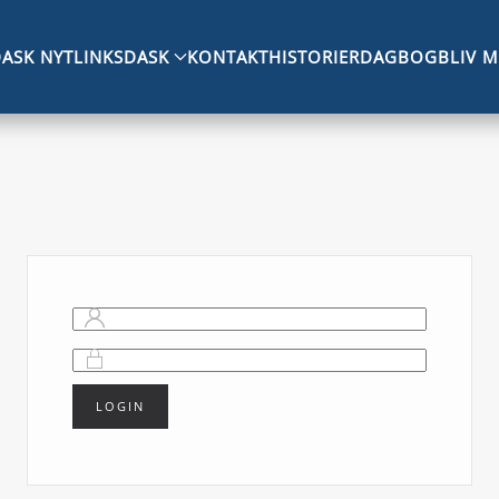
ASK NYT
LINKS
DASK
KONTAKT
HISTORIER
DAGBOG
BLIV 
LOGIN