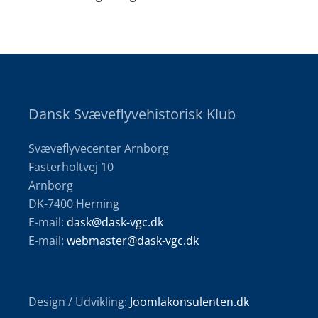
Dansk Svæveflyvehistorisk Klub
Svæveflyvecenter Arnborg
Fasterholtvej 10
Arnborg
DK-7400 Herning
E-mail:
dask@dask-vgc.dk
E-mail:
webmaster@dask-vgc.dk
Design / Udvikling:
Joomlakonsulenten.dk